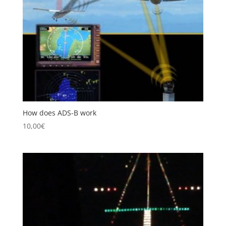
How does ADS-B work
10,00
€